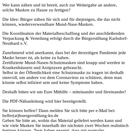
Wer kann nähen und ist bereit, auch zur Weitergabe an andere,
solche Masken zu Hause zu fertigen?
Die Idee: Bürger nähen für sich und für diejenigen, die das nicht
können, wiederverwendbare Mund-Nase-Masken.
Die Koordination der Materialbeschaffung und der anschließenden
Verpackung & Verteilung erfolgt durch die Bürgerstiftung Karlsdorf-
Neuthard e.V.
Zunehmend wird anerkannt, dass bei der derzeitigen Pandemie jede
Maske besser ist, als keine zu haben.
Zertifizierte Mund-Nasen-Schutzmasken sind knapp und werden in
Krankenhäusern und Arztpraxen gebraucht.
Selbst in der Öffentlichkeit eine Schutzmaske zu tragen ist deshalb
sinnvoll, um andere vor dem Coronavirus zu schützen, denn man
könnte selbst infiziert sein und keine Symptome haben.
Deshalb bitten wir um Eure Mithilfe – miteinander und füreinander!
Die PDF-Nähanleitung wird hier bereitgestellt.
Sie können helfen? Dann melden Sie sich bitte per e-Mail bei:
helfer(at)buergerstiftung-kn.de
Geben Sie bitte an, wohin das Material geliefert werden kann und
wie viele Masken Sie innerhalb der nächsten zwei Wochen realistisch
fertigen können. Tests haben gezeigt, dass mit normaler