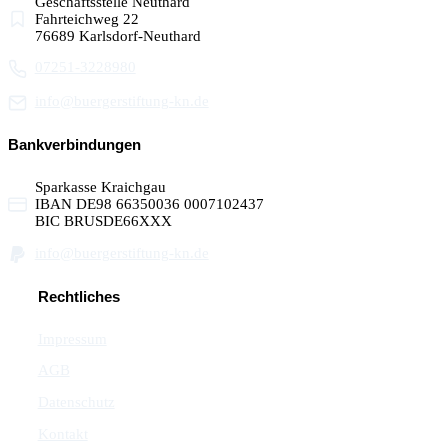
Geschäftsstelle Neuthard
Fahrteichweg 22
76689 Karlsdorf-Neuthard
07251-3228980
info@buergerstiftung-kn.de
Bankverbindungen
Sparkasse Kraichgau
IBAN DE98 66350036 0007102437
BIC BRUSDE66XXX
info@buergerstiftung-kn.de
Rechtliches
Impressum
AGB
Datenschutz
Kontakt