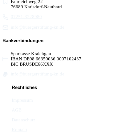
Fahrteichweg 22
76689 Karlsdorf-Neuthard
07251-3228980
info@buergerstiftung-kn.de
Bankverbindungen
Sparkasse Kraichgau
IBAN DE98 66350036 0007102437
BIC BRUSDE66XXX
info@buergerstiftung-kn.de
Rechtliches
Impressum
AGB
Datenschutz
Kontakt