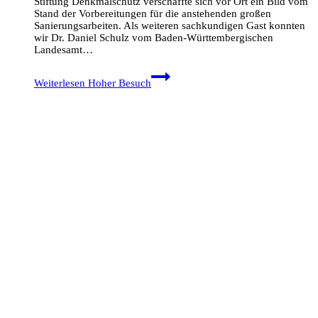
Stiftung Denkmalschutz verschaffte sich vor Ort ein Bild vom
Stand der Vorbereitungen für die anstehenden großen
Sanierungsarbeiten. Als weiteren sachkundigen Gast konnten
wir Dr. Daniel Schulz vom Baden-Württembergischen
Landesamt…
Weiterlesen
Hoher Besuch