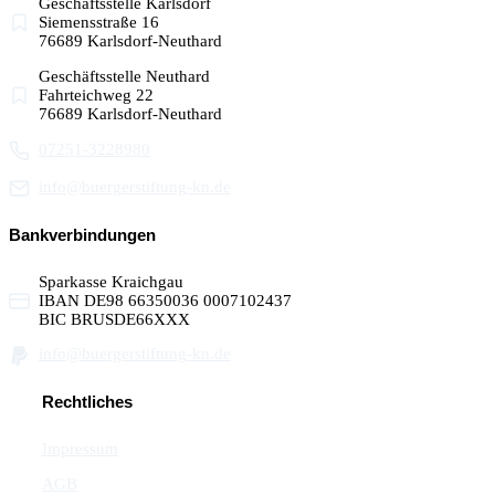
Geschäftsstelle Karlsdorf
Siemensstraße 16
76689 Karlsdorf-Neuthard
Geschäftsstelle Neuthard
Fahrteichweg 22
76689 Karlsdorf-Neuthard
07251-3228980
info@buergerstiftung-kn.de
Bankverbindungen
Sparkasse Kraichgau
IBAN DE98 66350036 0007102437
BIC BRUSDE66XXX
info@buergerstiftung-kn.de
Rechtliches
Impressum
AGB