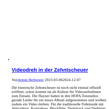
Videodreh in der Zehntscheuer
Von
Armin Herberger
2023-03-06
2024-12-07
Die historische Zehntscheuer ist noch nicht einmal offiziell
eröffnet, schon kommt sie als Kulisse für Videoaufnahmen
zum Einsatz. Die Hayner hatten in den HOFA Tonstudios
gerade Lieder für ein neues Album aufgenommen und wollten
zudem ein Video drehen. Für die traditionelle Folkmusik mit
Akkordeon, Kontrabass, Blockflöte, Dudelsack und Drehleier