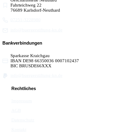
Geschäftsstelle Neuthard
Fahrteichweg 22
76689 Karlsdorf-Neuthard
07251-3228980
info@buergerstiftung-kn.de
Bankverbindungen
Sparkasse Kraichgau
IBAN DE98 66350036 0007102437
BIC BRUSDE66XXX
info@buergerstiftung-kn.de
Rechtliches
Impressum
AGB
Datenschutz
Kontakt