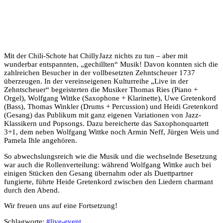
Mit der Chili-Schote hat ChillyJazz nichts zu tun – aber mit
wunderbar entspannten, „gechillten“ Musik! Davon konnten sich die
zahlreichen Besucher in der vollbesetzten Zehntscheuer 1737
überzeugen. In der vereinseigenen Kulturreihe „Live in der
Zehntscheuer“ begeisterten die Musiker Thomas Ries (Piano +
Orgel), Wolfgang Wittke (Saxophone + Klarinette), Uwe Gretenkord
(Bass), Thomas Winkler (Drums + Percussion) und Heidi Gretenkord
(Gesang) das Publikum mit ganz eigenen Variationen von Jazz-
Klassikern und Popsongs. Dazu bereicherte das Saxophonquartett
3+1, dem neben Wolfgang Wittke noch Armin Neff, Jürgen Weis und
Pamela Ihle angehören.
So abwechslungsreich wie die Musik und die wechselnde Besetzung
war auch die Rollenverteilung: während Wolfgang Wittke auch bei
einigen Stücken den Gesang übernahm oder als Duettpartner
fungierte, führte Heide Gretenkord zwischen den Liedern charmant
durch den Abend.
Wir freuen uns auf eine Fortsetzung!
Schlagworte:
#
live-event