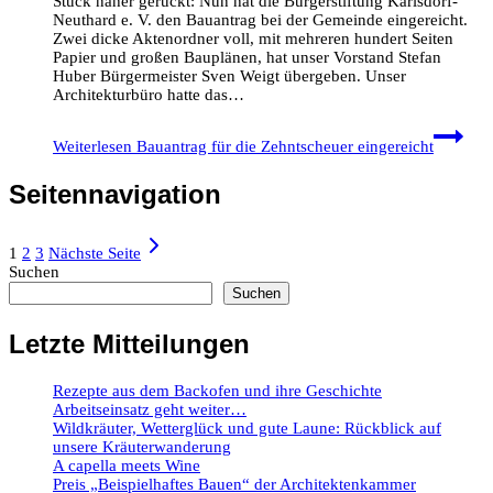
Stück näher gerückt: Nun hat die Bürgerstiftung Karlsdorf-
Neuthard e. V. den Bauantrag bei der Gemeinde eingereicht.
Zwei dicke Aktenordner voll, mit mehreren hundert Seiten
Papier und großen Bauplänen, hat unser Vorstand Stefan
Huber Bürgermeister Sven Weigt übergeben. Unser
Architekturbüro hatte das…
Weiterlesen
Bauantrag für die Zehntscheuer eingereicht
Seitennavigation
1
2
3
Nächste Seite
Suchen
Suchen
Letzte Mitteilungen
Rezepte aus dem Backofen und ihre Geschichte
Arbeitseinsatz geht weiter…
Wildkräuter, Wetterglück und gute Laune: Rückblick auf
unsere Kräuterwanderung
A capella meets Wine
Preis „Beispielhaftes Bauen“ der Architektenkammer