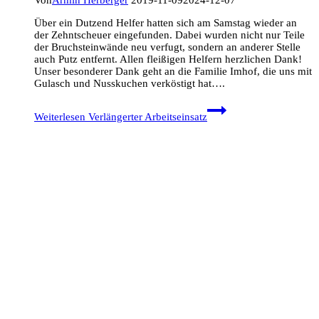
Von
Armin Herberger
2019-11-09
2024-12-07
Über ein Dutzend Helfer hatten sich am Samstag wieder an
der Zehntscheuer eingefunden. Dabei wurden nicht nur Teile
der Bruchsteinwände neu verfugt, sondern an anderer Stelle
auch Putz entfernt. Allen fleißigen Helfern herzlichen Dank!
Unser besonderer Dank geht an die Familie Imhof, die uns mit
Gulasch und Nusskuchen verköstigt hat….
Weiterlesen
Verlängerter Arbeitseinsatz