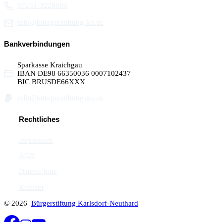
07251-3228980
info@buergerstiftung-kn.de
Bankverbindungen
Sparkasse Kraichgau
IBAN DE98 66350036 0007102437
BIC BRUSDE66XXX
info@buergerstiftung-kn.de
Rechtliches
Impressum
AGB
Datenschutz
Kontakt
© 2026
Bürgerstiftung Karlsdorf-Neuthard