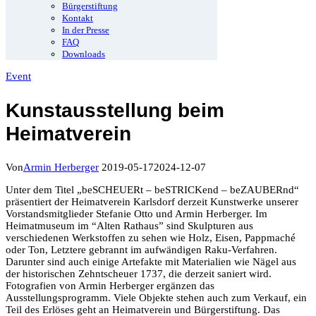
Bürgerstiftung
Kontakt
In der Presse
FAQ
Downloads
Event
Kunstausstellung beim
Heimatverein
Von
Armin Herberger
2019-05-17
2024-12-07
Unter dem Titel „beSCHEUERt – beSTRICKend – beZAUBERnd“
präsentiert der Heimatverein Karlsdorf derzeit Kunstwerke unserer
Vorstandsmitglieder Stefanie Otto und Armin Herberger. Im
Heimatmuseum im “Alten Rathaus” sind Skulpturen aus
verschiedenen Werkstoffen zu sehen wie Holz, Eisen, Pappmaché
oder Ton, Letztere gebrannt im aufwändigen Raku-Verfahren.
Darunter sind auch einige Artefakte mit Materialien wie Nägel aus
der historischen Zehntscheuer 1737, die derzeit saniert wird.
Fotografien von Armin Herberger ergänzen das
Ausstellungsprogramm. Viele Objekte stehen auch zum Verkauf, ein
Teil des Erlöses geht an Heimatverein und Bürgerstiftung. Das