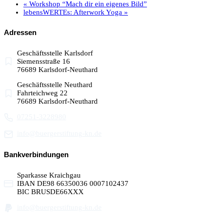
«
Workshop “Mach dir ein eigenes Bild”
lebensWERTEs: Afterwork Yoga
»
Adressen
Geschäftsstelle Karlsdorf
Siemensstraße 16
76689 Karlsdorf-Neuthard
Geschäftsstelle Neuthard
Fahrteichweg 22
76689 Karlsdorf-Neuthard
07251-3228980
info@buergerstiftung-kn.de
Bankverbindungen
Sparkasse Kraichgau
IBAN DE98 66350036 0007102437
BIC BRUSDE66XXX
info@buergerstiftung-kn.de