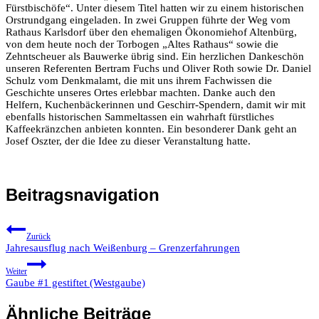
Fürstbischöfe“. Unter diesem Titel hatten wir zu einem historischen
Orstrundgang eingeladen. In zwei Gruppen führte der Weg vom
Rathaus Karlsdorf über den ehemaligen Ökonomiehof Altenbürg,
von dem heute noch der Torbogen „Altes Rathaus“ sowie die
Zehntscheuer als Bauwerke übrig sind. Ein herzlichen Dankeschön
unseren Referenten Bertram Fuchs und Oliver Roth sowie Dr. Daniel
Schulz vom Denkmalamt, die mit uns ihrem Fachwissen die
Geschichte unseres Ortes erlebbar machten. Danke auch den
Helfern, Kuchenbäckerinnen und Geschirr-Spendern, damit wir mit
ebenfalls historischen Sammeltassen ein wahrhaft fürstliches
Kaffeekränzchen anbieten konnten. Ein besonderer Dank geht an
Josef Oszter, der die Idee zu dieser Veranstaltung hatte.
Beitragsnavigation
Zurück
Jahresausflug nach Weißenburg – Grenzerfahrungen
Weiter
Gaube #1 gestiftet (Westgaube)
Ähnliche Beiträge