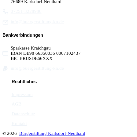
76689 Karlsdorf-Neuthard
07251-3228980
info@buergerstiftung-kn.de
Bankverbindungen
Sparkasse Kraichgau
IBAN DE98 66350036 0007102437
BIC BRUSDE66XXX
info@buergerstiftung-kn.de
Rechtliches
Impressum
AGB
Datenschutz
Kontakt
© 2026
Bürgerstiftung Karlsdorf-Neuthard